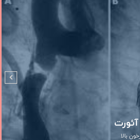
قلبی
رونر قلبی