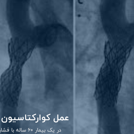
آنژیوگرافی عروق 
نحوه انجام آنژیوگرافی عروق ک