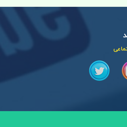
د
ماعی