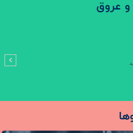
و عروق
د.
ها