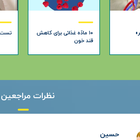
»
۱۰ مادّه غذائی برای کاهش
تست RP
قند خون
نظرات مراجعین 
حسین