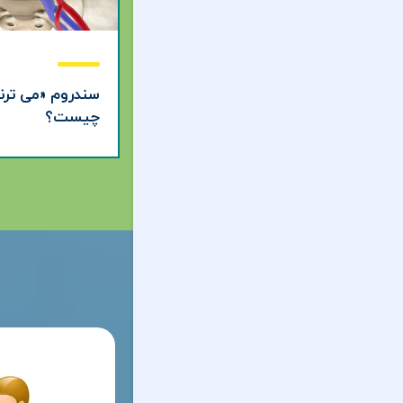
سندروم «می ترنر
چیست؟