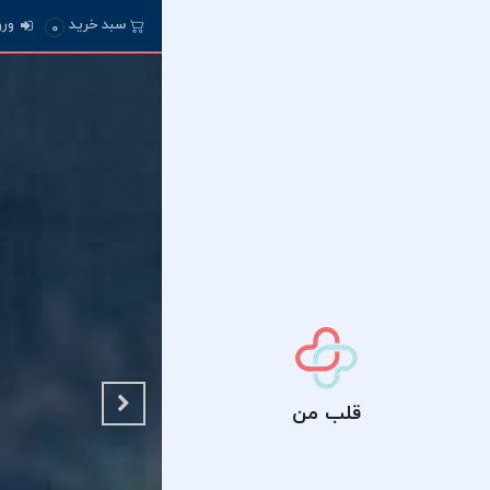
سبد خرید
ورو
0
قلب من