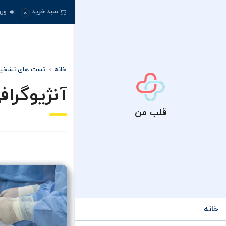
سبد خرید
ورو
0
خانه
تست های تشخی
آنژیوگراف
قلب من
خانه