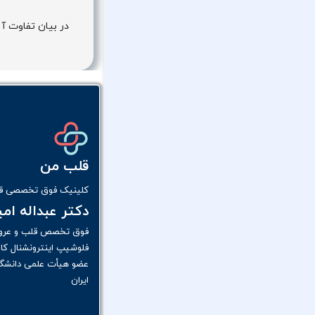
در بیان تفاوت آن
قلب من
کلینیک فوق تخصصی قل
دکتر عبداله ام
فوق تخصص قلب و عرو
فلوشیپ اینترونشنال کار
عضو هیأت علمی دانشگا
ایران