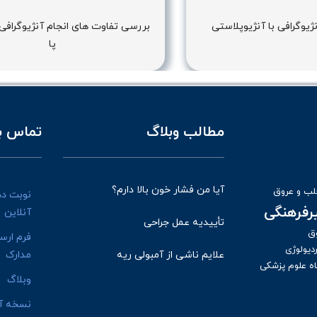
ژیوگرافی با آنژیوپلاستی
بررسی تفاوت های انجام آنژیوگرافی
پا
مطالب وبلاگ
تماس با
آیا من فشار خون بالا دارم؟
ب و عروق
نوبت د
یرفرهنگی
آنلاین
تأییدیه عمل جراحی
ق
فرم ارس
دیولوژی
علایم ناشی از آمبولی ریه
مدارک
ه علوم پزشکی
وبلاگ
نسخه آن