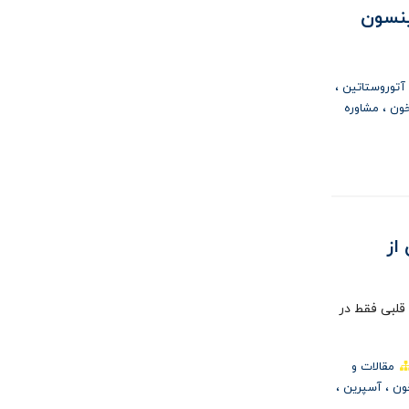
ینسون
آتوروستاتین
خون
مشاوره
از
قلبی فقط در
مقالات و
خون
آسپرين