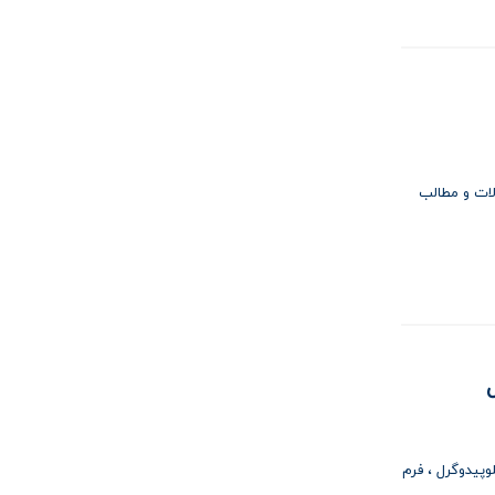
لات و مطالب
وپیدوگرل
فرم