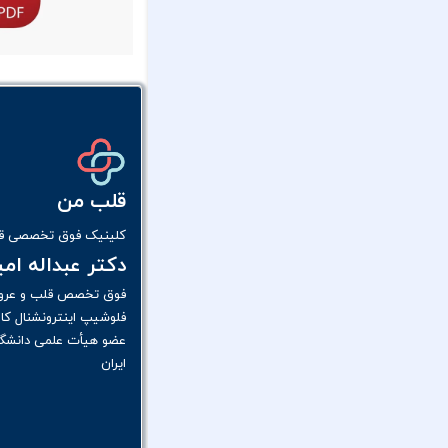
قلب من
کلینیک فوق تخصصی قل
دکتر عبداله ام
فوق تخصص قلب و عرو
فلوشیپ اینترونشنال کار
عضو هیأت علمی دانشگا
ایران