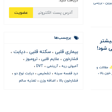
دریافت کنید.
پرين
بررسی
عضویت
برچسب‌ها
یشتر
می شود!
بیماری قلبی
سکته قلبی
دیابت
فشارخون
علایم قلبی
ترومبوز
آمبولی ریه
آریتمی
DVT
مقالات و
 خون بالا
درد قفسه سینه
تشخیص
دیابت نوع دو
فشارخون بالا
اضافه وزن
تغذیه سالم