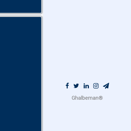
®️Ghalbeman