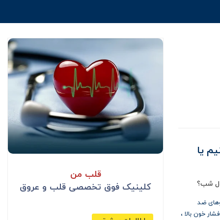
یم یا
قلب من
ول شب؟
کلینیک فوق تخصصی قلب و عروق
وهای ضد
فشار خون بالا