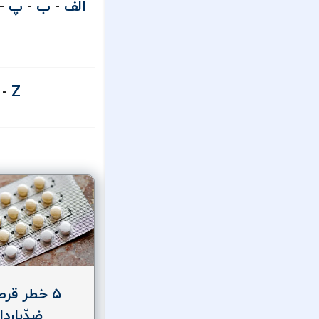
الف
-
ب
-
پ
-
-
Z
۵ خطر قر
ضدّباردا