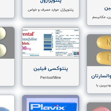
پنتوپرازول
ین
پنتوپرازل: موارد مصرف و خواص
دارویی
ین، مکانیسم
 در بدن
پنتوکسی فیلین
السارتان
Pentoxifilline
ودیپین با
ن