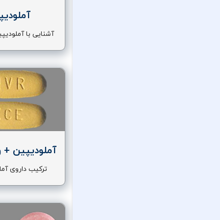
آملودیپ
آشنایی با آملودیپ
اثر و عوارض آن
آملودیپین + و
ترکیب داروی آمل
والسارتا