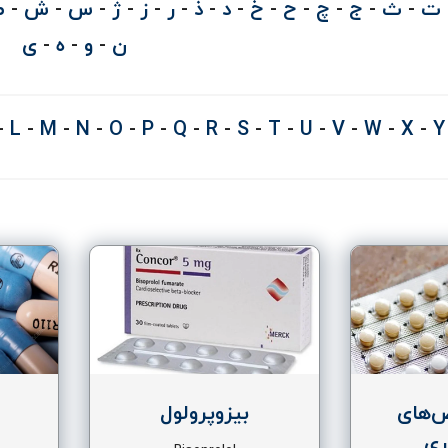
ت
-
ث
-
ج
-
چ
-
ح
-
خ
-
د
-
ذ
-
ر
-
ز
-
ژ
-
س
-
ش
-
ص
ن
-
و
-
ه
-
ی
-
L
-
M
-
N
-
O
-
P
-
Q
-
R
-
S
-
T
-
U
-
V
-
W
-
X
-
Y
ص‌های
بیزوپرولول
ری