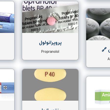
پروپرانولول
 🔗
Propranolol
A