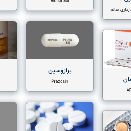
Bisoprolol
ارداری سالم
پرازوسین
ان
Prazosin
A