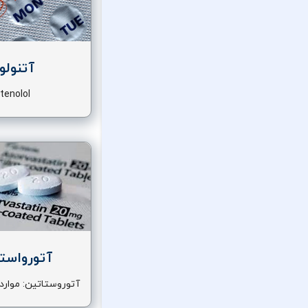
آتنولو
tenolol
آتورواست
آتوروستاتین: موارد
عملکرد و عوا