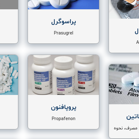
پراسوگرل
ل
Prasugrel
A
پروپافنون
اتین
Propafenon
 مصرف، نحوه
رض آن