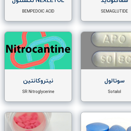
سماگلوتاید
NEXLETOL نکسلتول
BEMPEDOIC ACID
SEMAGLUTIDE
سوتالول
نیتروکانتین
SR Nitroglycerine
Sotalol