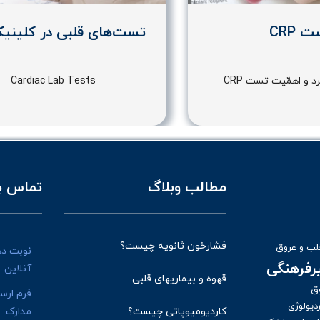
 CRP
تست‌های قلبی در کلینی
د و اهمّیت تست CRP
Cardiac Lab Tests
مطالب وبلاگ
تماس با
فشارخون ثانویه چیست؟
ب و عروق
نوبت د
یرفرهنگی
آنلاین
قهوه و بیماریهای قلبی
ق
فرم ارس
دیولوژی
کاردیومیوپاتی چیست؟
مدارک