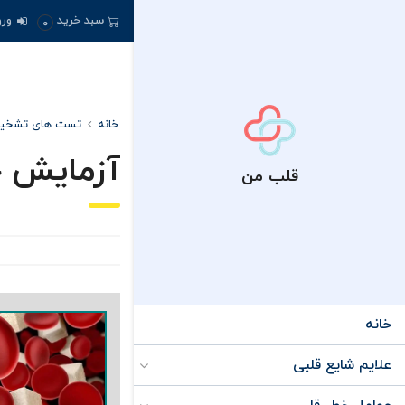
سبد خرید
ورو
0
خانه
تست های تشخی
آزمایش 
قلب من
خانه
علایم شایع قلبی