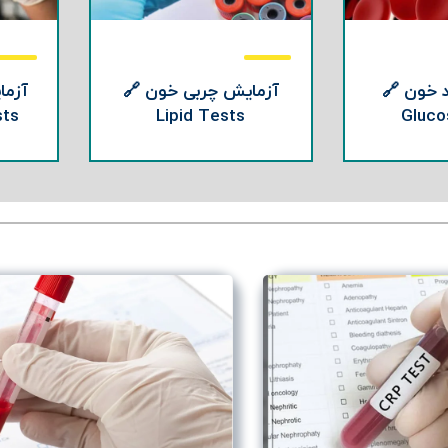
 خون 🔗
آزمایش چربی خون 🔗
آزما
sts
Lipid Tests
Gluco