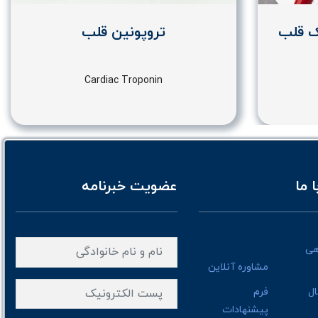
ک قلب
تروپونین قلب
Cardiac Troponin
 ما
عضویت خبرنامه
هی
مشاوره آنلاین
ال
فرم
پیشنهادات