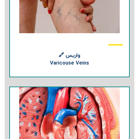
واریس 🔗
Varicouse Veins