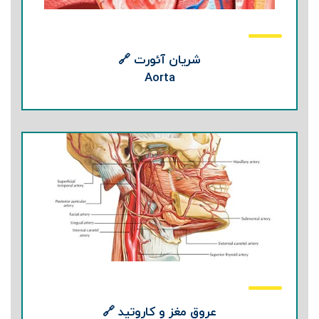
شریان آئورت 🔗
Aorta
عروق مغز و کاروتید 🔗