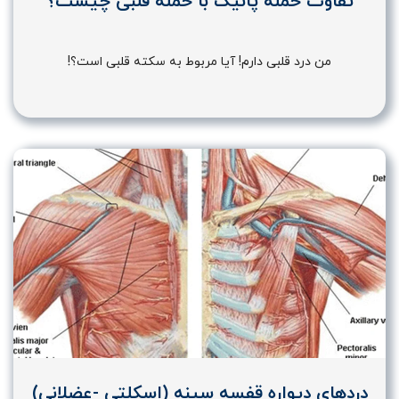
تفاوت حمله پانیک با حمله قلبی چیست؟
من درد قلبی دارم! آیا مربوط به سکته قلبی است؟!
دردهای دیواره قفسه سینه (اسکلتی -عضلانی)