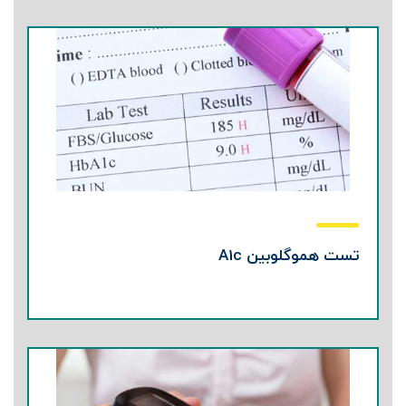
تست هموگلوبین A1c